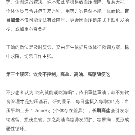
药，企图速战速决。殊不知此举极易致血压骤降，反惹大祸。
个体体质与合并症千差万别，用药方案自然不能一概而论。
盲
目加量
不仅可能无法有效降压，更会因血压断崖式下跌引发脑
梗，或加重心肾负担。
正确的做法是及时复诊，交由医生依据具体体征微调方案，稳
中求降，切忌自作主张。
第三个误区：饮食不控制，高盐、高油、高糖随便吃
不少患者认为
“吃药就能胡吃海喝”，依旧重盐重油，却不知饮
食管理才是控压基石。研究显示，每日盐摄入每增加1克，血
压平均上升 1-2mmHg（个体存在差异），
长期高盐
会引发水
钠潴留、损伤血管。加之高油高糖诱发肥胖、糖尿病，更形成
恶性循环。